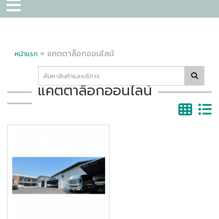
»
แคตตาล็อกออนไลน์
หน้าแรก
แคตตาล็อกออนไลน์