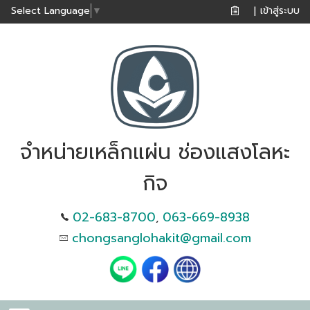
เข้าสู่ระบบ
Select Language
▼
|
จำหน่ายเหล็กแผ่น ช่องแสงโลหะ
กิจ
02-683-8700
063-669-8938
,
chongsanglohakit@gmail.com