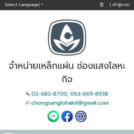
เข้าสู่ระบบ
Select Language
▼
|
จำหน่ายเหล็กแผ่น ช่องแสงโลหะ
กิจ
02-683-8700
063-669-8938
,
chongsanglohakit@gmail.com