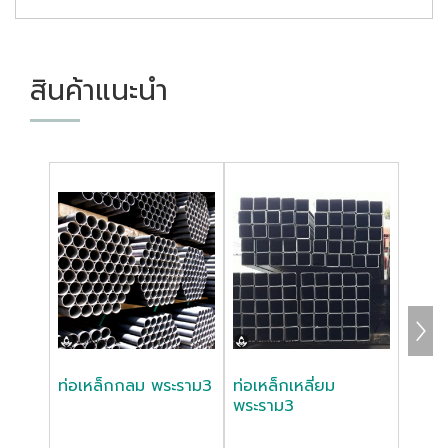
สินค้าแนะนำ
ท่อเหล็กกลม พระราม3
ท่อเหล็กเหลี่ยม
เหล็
พระราม3