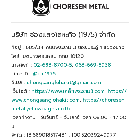
บริษัท ช่องแสงโลหะกิจ (1975) จำกัด
ที่อยู่
: 685/34 ถนนพระราม 3 ซอยประดู่ 1 แขวงบาง
โคล่ เขตบางคอแหลม กทม 10120
โทรศัพท์
:
02-683-8700-5
,
063-669-8938
Line ID
:
@cm1975
อีเมล
:
chongsanglohakit@gmail.com
เว็บไซต์
:
https://www.เหล็กพระราม3.com
,
https://
www.chongsanglohakit.com
,
https://choresen
metal.yellowpages.co.th
เวลาทำงาน
: วันจันทร์ - วันเสาร์ เวลา 08:00 - 17:00
น.
พิกัด
: 13.689018517431 , 100.52039249977