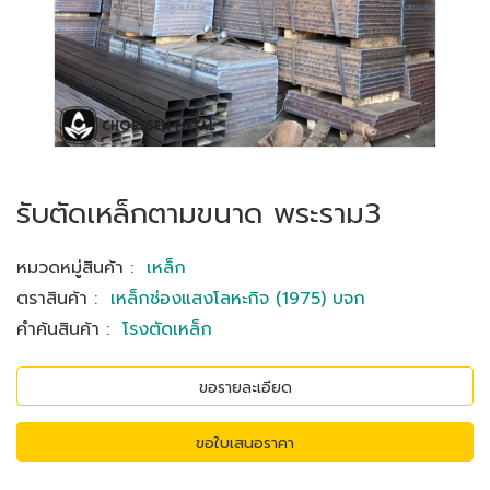
รับตัดเหล็กตามขนาด พระราม3
หมวดหมู่สินค้า
:
เหล็ก
ตราสินค้า
:
เหล็กช่องแสงโลหะกิจ (1975) บจก
คำค้นสินค้า
:
โรงตัดเหล็ก
ขอรายละเอียด
ขอใบเสนอราคา