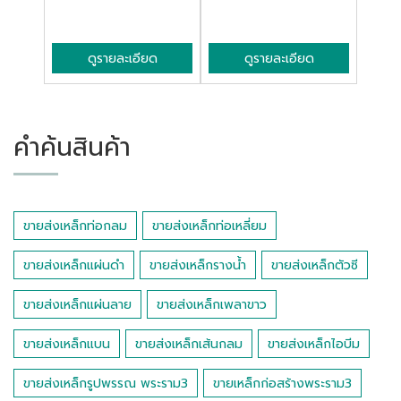
ดูรายละเอียด
ดูรายละเอียด
คำค้นสินค้า
ขายส่งเหล็กท่อกลม
ขายส่งเหล็กท่อเหลี่ยม
ขายส่งเหล็กแผ่นดำ
ขายส่งเหล็กรางน้ำ
ขายส่งเหล็กตัวซี
ขายส่งเหล็กแผ่นลาย
ขายส่งเหล็กเพลาขาว
ขายส่งเหล็กแบน
ขายส่งเหล็กเส้นกลม
ขายส่งเหล็กไอบีม
ขายส่งเหล็กรูปพรรณ พระราม3
ขายเหล็กก่อสร้างพระราม3