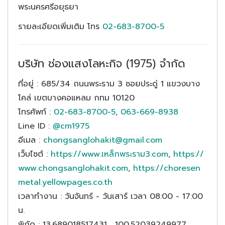
พระนครศรีอยุธยา
รายละเอียดเพิ่มเติม โทร
02-683-8700-5
บริษัท ช่องแสงโลหะกิจ (1975) จำกัด
ที่อยู่
: 685/34 ถนนพระราม 3 ซอยประดู่ 1 แขวงบาง
โคล่ เขตบางคอแหลม กทม 10120
โทรศัพท์
:
02-683-8700-5
,
063-669-8938
Line ID
:
@cm1975
อีเมล
:
chongsanglohakit@gmail.com
เว็บไซต์
:
https://www.เหล็กพระราม3.com
,
https://
www.chongsanglohakit.com
,
https://choresen
metal.yellowpages.co.th
เวลาทำงาน
: วันจันทร์ - วันเสาร์ เวลา 08:00 - 17:00
น.
พิกัด
: 13.689018517431 , 100.52039249977