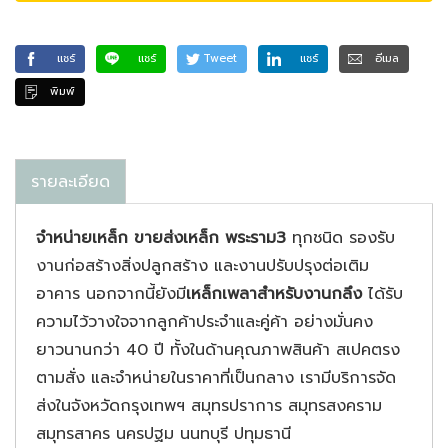
แชร์
แชร์
Tweet
แชร์
อีเมล
พิมพ์
รายละเอียด
จำหน่ายเหล็ก ขายส่งเหล็ก พระราม3
ทุกชนิด รองรับ
งานก่อสร้างสิ่งปลูกสร้าง และงานปรับปรุงต่อเติม
อาคาร นอกจากนี้ยังมี
เหล็กเพลาสำหรับงานกลึง
ได้รับ
ความไว้วางใจจากลูกค้าประจำและคู่ค้า อย่างมั่นคง
ยาวนานกว่า 40 ปี ทั้งในด้านคุณภาพสินค้า สเปคตรง
ตามสั่ง และจำหน่ายในราคาที่เป็นกลาง เรามีบริการจัด
ส่งในจังหวัดกรุงเทพฯ สมุทรปราการ สมุทรสงคราม
สมุทรสาคร นครปฐม นนทบุรี ปทุมธานี