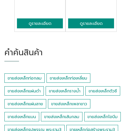
ดูรายละเอียด
ดูรายละเอียด
คำค้นสินค้า
ขายส่งเหล็กท่อกลม
ขายส่งเหล็กท่อเหลี่ยม
ขายส่งเหล็กแผ่นดำ
ขายส่งเหล็กรางน้ำ
ขายส่งเหล็กตัวซี
ขายส่งเหล็กแผ่นลาย
ขายส่งเหล็กเพลาขาว
ขายส่งเหล็กแบน
ขายส่งเหล็กเส้นกลม
ขายส่งเหล็กไอบีม
ขายส่งเหล็กรูปพรรณ พระราม3
ขายเหล็กก่อสร้างพระราม3