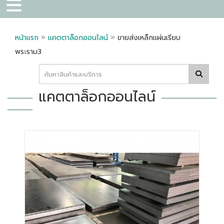
»
»
หน้าแรก
แคตตาล็อกออนไลน์
ขายส่งเหล็กเเผ่นเรียบ
พระราม3
แคตตาล็อกออนไลน์