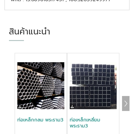
สินค้าแนะนำ
ท่อเหล็กกลม พระราม3
ท่อเหล็กเหลี่ยม
เหล็
พระราม3