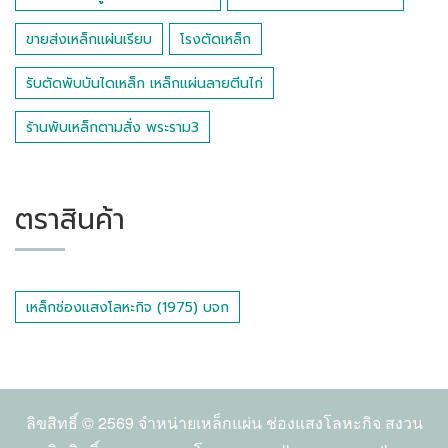
ขายส่งเหล็กแผ่นเรียบ
โรงตัดเหล็ก
รับตัดพับบันไดเหล็ก เหล็กแผ่นลายตีนไก่
ร้านพับเหล็กตามสั่ง พระราม3
ตราสินค้า
เหล็กช่องแสงโลหะกิจ (1975) บจก
ลิขสิทธิ์ © 2569
จำหน่ายเหล็กแผ่น ช่องแสงโลหะกิจ
สงวน