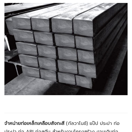
จำหน่ายท่อเหล็กเคลือบสังกะสี
(กัลวาไนซ์) แป๊ป ประปา ท่อ
ประปา ท่อ API ท่อสตีม สำหรับงานโครงสร้าง งานเดินท่อ